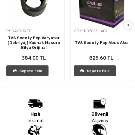
PSOAS7JNEP
GDXER07G1Z-1407
TVS Scooty Pep Varyatör
(Debriyaj) Kasnak Masura
TVS Scooty Pep Abus Akü
Bilya Orijinal
384,00 TL
825,60 TL
Sepete Ekle
Sepete Ekle
Hızlı
Güvenli
Teslimat
Alışveriş