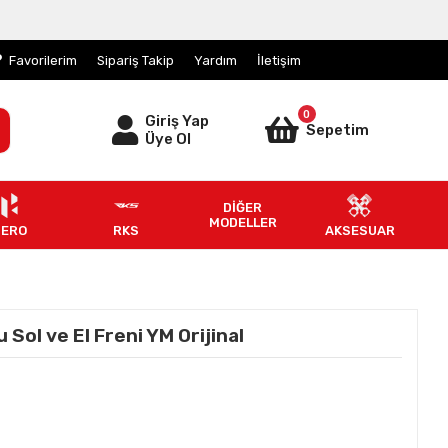
Favorilerim
Sipariş Takip
Yardım
İletişim
0
Giriş Yap
Sepetim
Üye Ol
DİĞER
MODELLER
HERO
RKS
AKSESUAR
Sol ve El Freni YM Orijinal