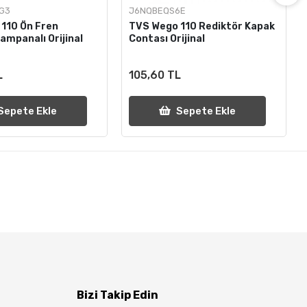
G3
J6NQBEQS6E
110 Ön Fren
TVS Wego 110 Rediktör Kapak
ampanalı Orijinal
Contası Orijinal
L
105,60 TL
Sepete Ekle
Sepete Ekle
Bizi Takip Edin