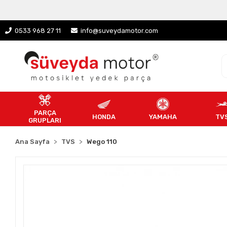
0533 968 27 11
info@suveydamotor.com
PARÇA
HONDA
YAMAHA
TV
GRUPLARI
Ana Sayfa
TVS
Wego 110