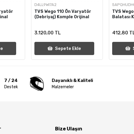
D4LL9WI7A2
5APQHUDH
ryatör
TVS Wego 110 Ön Varyatör
TVS Wego 
inal
(Debriyaj) Komple Orijinal
Balatası K
3.120,00 TL
412,80 T
le
Sepete Ekle
7 / 24
Dayanıklı & Kaliteli
Destek
Malzemeler
r
Bize Ulaşın