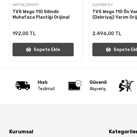
WRTMLDNVM7
SGI11IBPGY
TVS Wego 110 Silindir
TVS Wego 110 Ön Va
Muhafaza Plastiği Orijinal
(Debriyaj) Yarım Orij
192,00 TL
2.496,00 TL
Sepete Ekle
Sepete Ek
Hızlı
Güvenli
Teslimat
Alışveriş
Kurumsal
Kategorile