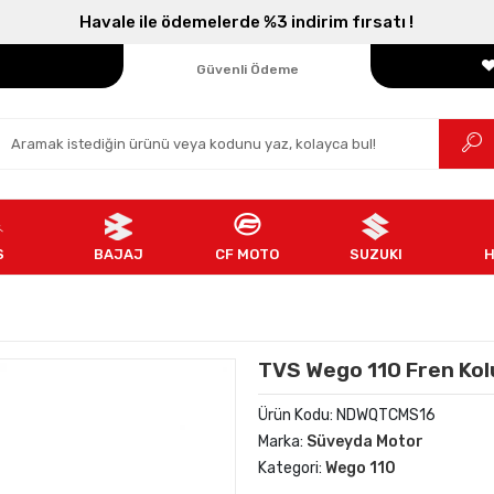
Havale ile ödemelerde %3 indirim fırsatı !
Parçanızın Online Adresi
100% Orijinal Ürün
Güvenli Ödeme
Ücretsiz İade
S
BAJAJ
CF MOTO
SUZUKI
TVS Wego 110 Fren Kolu 
Ürün Kodu:
NDWQTCMS16
Marka:
Süveyda Motor
Kategori:
Wego 110