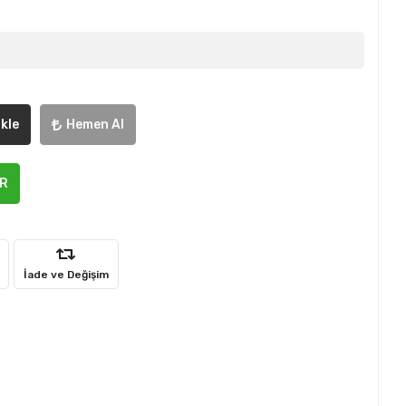
kle
Hemen Al
ER
İade ve Değişim