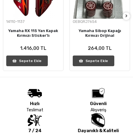
14110-1137
OEBQRJ76S4
Yamaha RX 115 Yan Kapak
Yamaha Sibop Kapağı
Kırmızı Sticker'lı
Kırmızı Orijinal
1.416,00 TL
264,00 TL
Sepete Ekle
Sepete Ekle
Hızlı
Güvenli
Teslimat
Alışveriş
7 / 24
Dayanıklı & Kaliteli