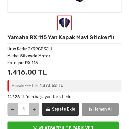
Yamaha RX 115 Yan Kapak Mavi Sticker'lı
Ürün Kodu:
3K9RGB3JIU
Marka:
Süveyda Motor
Kategori:
RX 115
1.416,00 TL
Havale/EFT ile
1.373,52 TL
147,26 TL 'den başlayan taksitlerle
Sepete Ekle
Hemen Al
WHATSAPP İLE SİPARİŞ VER